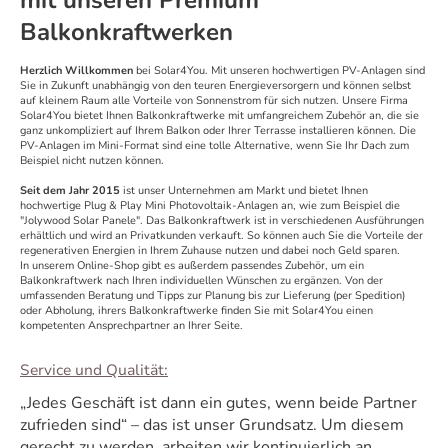
mit unseren Premium
Balkonkraftwerken
Herzlich Willkommen
bei Solar4You. Mit unseren hochwertigen PV-Anlagen sind
Sie in Zukunft unabhängig von den teuren Energieversorgern und können selbst
auf kleinem Raum alle Vorteile von Sonnenstrom für sich nutzen. Unsere Firma
Solar4You bietet Ihnen Balkonkraftwerke mit umfangreichem Zubehör an, die sie
ganz unkompliziert auf Ihrem Balkon oder Ihrer Terrasse installieren können. Die
PV-Anlagen im Mini-Format sind eine tolle Alternative, wenn Sie Ihr Dach zum
Beispiel nicht nutzen können.
Seit dem Jahr 2015
ist unser Unternehmen am Markt und bietet Ihnen
hochwertige Plug & Play Mini Photovoltaik-Anlagen an, wie zum Beispiel die
"Jolywood Solar Panele". Das Balkonkraftwerk ist in verschiedenen Ausführungen
erhältlich und wird an Privatkunden verkauft. So können auch Sie die Vorteile der
regenerativen Energien in Ihrem Zuhause nutzen und dabei noch Geld sparen.
In unserem Online-Shop gibt es außerdem passendes Zubehör, um ein
Balkonkraftwerk nach Ihren individuellen Wünschen zu ergänzen. Von der
umfassenden Beratung und Tipps zur Planung bis zur Lieferung (per Spedition)
oder Abholung, ihrers Balkonkraftwerke finden Sie mit Solar4You einen
kompetenten Ansprechpartner an Ihrer Seite.
Service und Qualität:
„Jedes Geschäft ist dann ein gutes, wenn beide Partner
zufrieden sind“ – das ist unser Grundsatz. Um diesem
gerecht zu werden, arbeiten wir kontinuierlich an